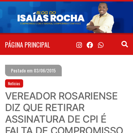
Pular
para
o
conteúdo
PÁGINA PRINCIPAL
Postado em 03/06/2015
Notícias
VEREADOR ROSARIENSE
DIZ QUE RETIRAR
ASSINATURA DE CPI É
FALTA DE COMPROMISSO