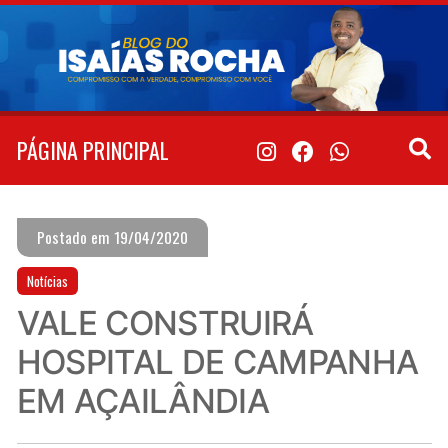
Pular
para
o
conteúdo
PÁGINA PRINCIPAL
Postado em 19/04/2020
Notícias
VALE CONSTRUIRÁ
HOSPITAL DE CAMPANHA
EM AÇAILÂNDIA