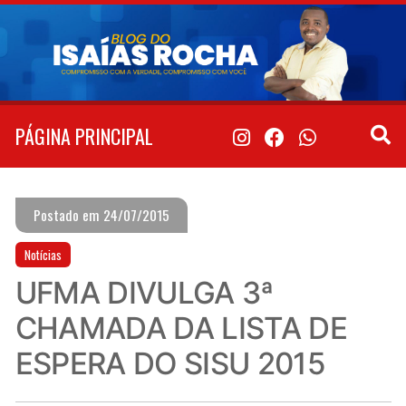
Pular
para
o
conteúdo
PÁGINA PRINCIPAL
Postado em 24/07/2015
Notícias
UFMA DIVULGA 3ª
CHAMADA DA LISTA DE
ESPERA DO SISU 2015