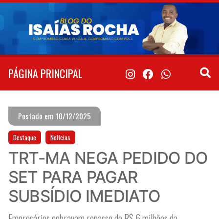
Pular
para
o
conteúdo
PÁGINA PRINCIPAL
Postado em 10/12/2025
Destaque
Notícias
TRT-MA NEGA PEDIDO DO
SET PARA PAGAR
SUBSÍDIO IMEDIATO
Empresários cobravam repasse de R$ 6 milhões da