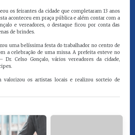
que eu estou
juízes e servidores"
eou os feirantes da cidade que completaram 13 anos
festa aconteceu em praça pública e além contar com a
nçalo e vereadores, o destaque ficou por conta das
FROZ SOBRINHO
enas de brindes.
Ingressou no Ministério
ELTEN
Público Estadual em 1992,
ador
onde foi Promotor de
zou uma belíssima festa do trabalhador no centro de
e desde março
Justiça. Como
om a celebração de uma missa. A prefeita esteve no
upou o cargo de
desembargador exerceu a
 Dr. Celso Gonçalo, vários vereadores da cidade,
Escola Superior
função de corregedor geral
tura do
cipes.
da Justiça do Maranhão no
(ESMAM) no
biênio 2022/2024. É
/2018 e de
presidente do TJMA no
alorizou os artistas locais e realizou sorteio de
geral da Justiça
biênio 2024/2026.
o no biênio
Foi presidente
 de Justiça do
ara o Biênio