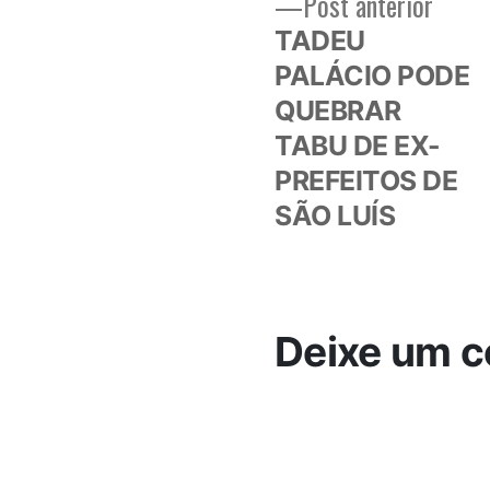
Post
Post anterior
Navegação
anteri
TADEU
de
PALÁCIO PODE
QUEBRAR
Post
TABU DE EX-
PREFEITOS DE
SÃO LUÍS
Deixe um c