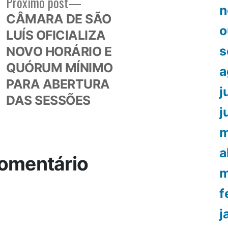
Próximo
Próximo post
n
or:
post:
CÂMARA DE SÃO
o
LUÍS OFICIALIZA
s
NOVO HORÁRIO E
QUÓRUM MÍNIMO
a
PARA ABERTURA
j
DAS SESSÕES
j
m
a
omentário
m
f
j