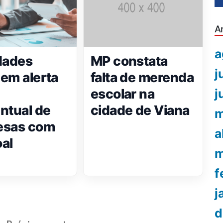
A
a
dades
MP constata
j
em alerta
falta de merenda
escolar na
j
ntual de
cidade de Viana
m
esas com
a
al
m
f
j
d