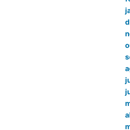
j
d
n
o
s
a
j
j
m
a
m