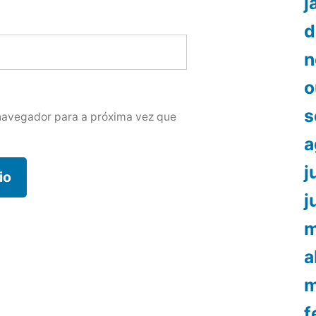
j
d
n
o
s
navegador para a próxima vez que
a
j
j
m
a
m
f