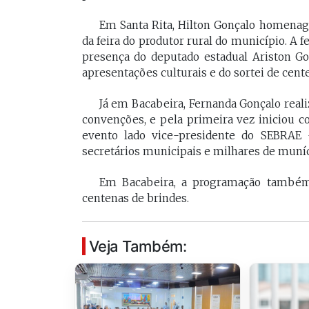
[Braide], porque nós temos
Vossa Excelência 
Em Santa Rita, Hilton Gonçalo homenag
muito mais convergências do
fora."
da feira do produtor rural do município. A 
que divergências, somos da
presença do deputado estadual Ariston Go
mesma geração.
apresentações culturais e do sortei de cent
PAULO V
Desembarg
FELIPE CAMARÃO
Já em Bacabeira, Fernanda Gonçalo reali
maranhens
Procurador federal de
convenções, e pela primeira vez iniciou c
de 2007. Oc
carreira e professor da
evento lado vice-presidente do SEBRAE –
diretor da 
UFMA, foi presidente do
da Magistra
secretários municipais e milhares de muní
Procon/MA e atuou como
Maranhão 
secretários da Segep,
biênio 2017
Em Bacabeira, a programação também v
Secma, Segov e Seduc. É
corregedor-
vice-governador do
centenas de brindes.
do Maranhã
Maranhão desde 2023.
2020/2022. 
do Tribunal
Maranhão p
Veja Também:
2022/2024.