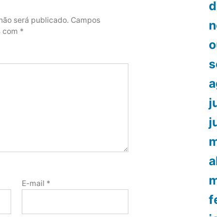
d
não será publicado.
Campos
n
os com
*
o
s
a
j
j
m
a
m
E-mail
*
f