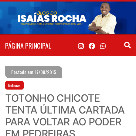
Pular
para
o
conteúdo
PÁGINA PRINCIPAL
Postado em 17/08/2015
Notícias
TOTONHO CHICOTE
TENTA ÚLTIMA CARTADA
PARA VOLTAR AO PODER
EM PEDREIRAS