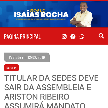
Pular
para
o
conteúdo
PÁGINA PRINCIPAL
Postado em 13/02/2019
Notícias
TITULAR DA SEDES DEVE
SAIR DA ASSEMBLEIA E
ARISTON RIBEIRO
ASSUMIRÁ MANDATO