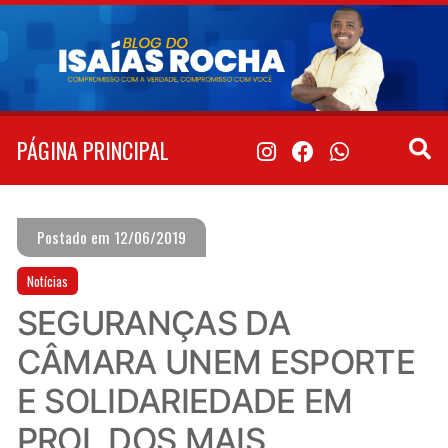
Pular
para
o
conteúdo
PÁGINA PRINCIPAL
Postado em 12/06/2019
Notícias
SEGURANÇAS DA
CÂMARA UNEM ESPORTE
E SOLIDARIEDADE EM
PROL DOS MAIS