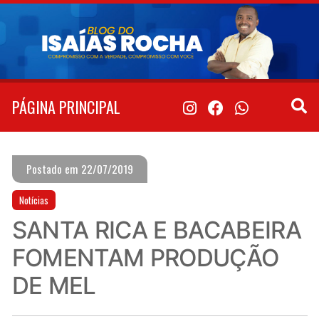
Pular
para
o
conteúdo
PÁGINA PRINCIPAL
Postado em 22/07/2019
Notícias
SANTA RICA E BACABEIRA
FOMENTAM PRODUÇÃO
DE MEL