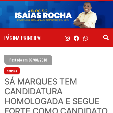
Pular
para
o
conteúdo
PÁGINA PRINCIPAL
Postado em 07/08/2018
Notícias
SÁ MARQUES TEM
CANDIDATURA
HOMOLOGADA E SEGUE
FORTE COMO CANDIDATO