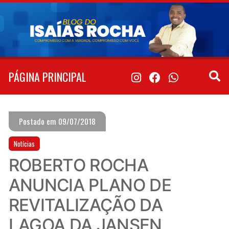
Pular
para
o
conteúdo
PÁGINA PRINCIPAL
Postado em 09/07/2018
Notícias
ROBERTO ROCHA
ANUNCIA PLANO DE
REVITALIZAÇÃO DA
LAGOA DA JANSEN