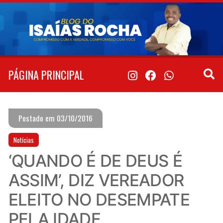
Pular
para
o
conteúdo
PÁGINA PRINCIPAL
Postado em 03/10/2016
Notícias
‘QUANDO É DE DEUS É
ASSIM’, DIZ VEREADOR
ELEITO NO DESEMPATE
PELA IDADE