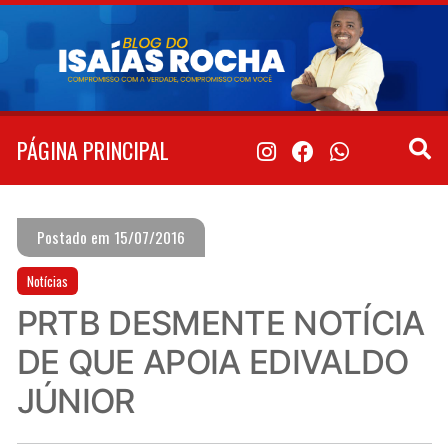
Pular
para
o
conteúdo
PÁGINA PRINCIPAL
Postado em 15/07/2016
Notícias
PRTB DESMENTE NOTÍCIA
DE QUE APOIA EDIVALDO
JÚNIOR