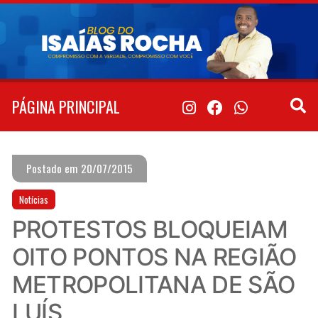
Pular
para
o
conteúdo
PÁGINA PRINCIPAL
Postado em 20/07/2015
Notícias
PROTESTOS BLOQUEIAM
OITO PONTOS NA REGIÃO
METROPOLITANA DE SÃO
LUÍS