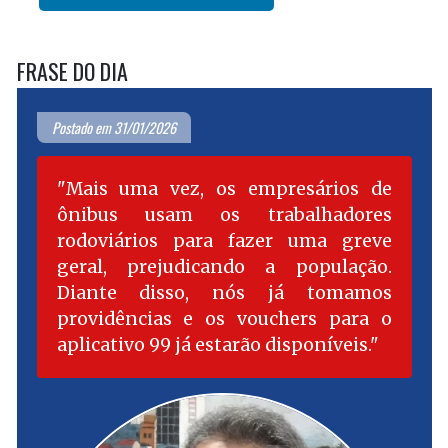
FRASE DO DIA
Postado em 31/01/2026
Mais uma vez, os empresários de
ônibus usam os trabalhadores
rodoviários para fazer uma greve
geral, prejudicando a população.
Diante disso, nós já tomamos
providências e os vouchers para o
aplicativo 99 já estarão disponíveis.