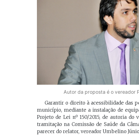
[Braide], porque nós temos
Vossa Excelência 
muito mais convergências do
fora."
que divergências, somos da
mesma geração.
PAULO V
Desembarg
FELIPE CAMARÃO
maranhens
Procurador federal de
de 2007. Oc
carreira e professor da
diretor da 
UFMA, foi presidente do
da Magistra
Procon/MA e atuou como
Maranhão 
secretários da Segep,
biênio 2017
Secma, Segov e Seduc. É
corregedor-
vice-governador do
do Maranhã
Autor da proposta é o vereador 
Maranhão desde 2023.
2020/2022. 
do Tribunal
Garantir o direito à acessibilidade das
Maranhão p
município, mediante a instalação de equip
2022/2024.
Projeto de Lei nº 150/2015, de autoria do
tramitação na Comissão de Saúde da Câma
parecer do relator, vereador Umbelino Júnior 