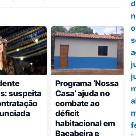
d
n
o
s
a
j
j
dente
Programa ‘Nossa
m
s: suspeita
Casa’ ajuda no
a
ntratação
combate ao
unciada
déficit
m
habitacional em
f
Bacabeira e