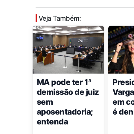
Veja Também:
MA pode ter 1ª
Presi
demissão de juiz
Varga
sem
em co
aposentadoria;
é den
entenda