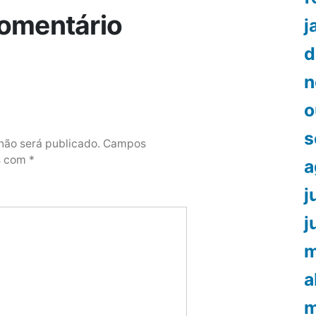
omentário
j
d
n
o
s
não será publicado.
Campos
os com
*
a
j
j
m
a
m