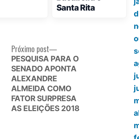
j
Santa Rita
d
n
o
Próximo
Próximo post
s
or:
post:
PESQUISA PARA O
a
SENADO APONTA
j
ALEXANDRE
j
ALMEIDA COMO
FATOR SURPRESA
m
AS ELEIÇÕES 2018
a
m
f