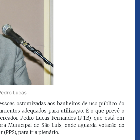
que eu estou
juízes e servidores"
FROZ SOBRINHO
Ingressou no Ministério
ELTEN
Público Estadual em 1992,
ador
onde foi Promotor de
e desde março
Justiça. Como
upou o cargo de
desembargador exerceu a
Escola Superior
função de corregedor geral
tura do
da Justiça do Maranhão no
(ESMAM) no
biênio 2022/2024. É
/2018 e de
presidente do TJMA no
geral da Justiça
biênio 2024/2026.
o no biênio
Pedro Lucas
Foi presidente
 de Justiça do
 pessoas ostomizadas aos banheiros de uso público do
ara o Biênio
amentos adequados para utilização. É o que prevê o
 vereador Pedro Lucas Fernandes (PTB), que está em
ra Municipal de São Luís, onde aguarda votação do
(PPS), para ir a plenário.