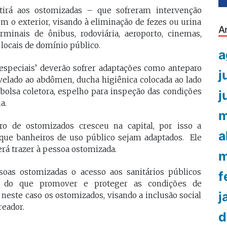
ntirá aos ostomizadas – que sofreram intervenção
 o exterior, visando à eliminação de fezes ou urina
A
minais de ônibus, rodoviária, aeroporto, cinemas,
 locais de domínio público.
a
s especiais’ deverão sofrer adaptações como anteparo
j
ivelado ao abdômen, ducha higiênica colocada ao lado
 bolsa coletora, espelho para inspeção das condições
j
a.
m
 de ostomizados cresceu na capital, por isso a
a
 que banheiros de uso público sejam adaptados. Ele
rá trazer à pessoa ostomizada.
m
soas ostomizadas o acesso aos sanitários públicos
f
to do que promover e proteger as condições de
j
 neste caso os ostomizados, visando a inclusão social
reador.
d