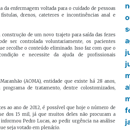
n
ica da enfermagem voltada para o cuidado de pessoas
fístulas, drenos, cateteres e incontinências anal e
o
s
 construção de um novo trajeto para saída das fezes
a
de ser controlada voluntariamente, os pacientes
ue recolhe o conteúdo eliminado. Isso faz com que o
j
ondição e necessite da ajuda de profissionais
j
m
Maranhão (AOMA), entidade que existe há 28 anos,
a
u programa de tratamento, dentre colostomizados,
m
es ao ano de 2012, é possível que hoje o número de
f
se dos 15 mil, já que muitos deles não procuram a
j
 informou Pedro Lucas, ao pedir urgência na análise
ue seja votado em plenário.