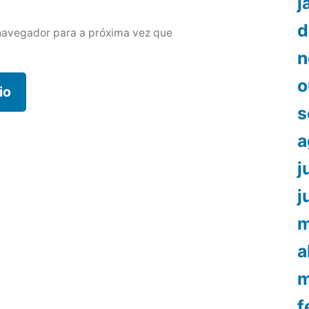
j
d
navegador para a próxima vez que
n
o
s
a
j
j
m
a
m
f