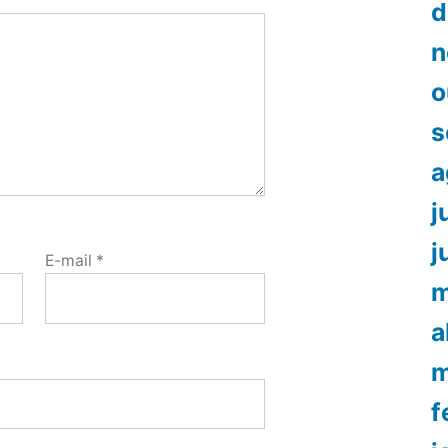
d
n
o
s
a
j
j
E-mail
*
m
a
m
f