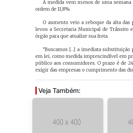
A medida vem menos de uma semana dep
[Braide], porque nós temos
Vossa Excelência 
ordem de 11,8%.
muito mais convergências do
fora."
que divergências, somos da
O aumento veio a reboque da alta das p
mesma geração.
levou a Secretaria Municipal de Trânsito
PAULO V
órgão para que atualize sua frota.
Desembarg
FELIPE CAMARÃO
maranhens
“Buscamos […] a imediata substituição 
Procurador federal de
de 2007. Oc
em lei, como medida imprescindível em pro
carreira e professor da
diretor da 
UFMA, foi presidente do
público aos consumidores. O prazo é de 24 
da Magistra
Procon/MA e atuou como
exigir das empresas o cumprimento das disp
Maranhão 
secretários da Segep,
biênio 2017
Secma, Segov e Seduc. É
corregedor-
vice-governador do
do Maranhã
Veja Também:
Maranhão desde 2023.
2020/2022. 
do Tribunal
Maranhão p
2022/2024.