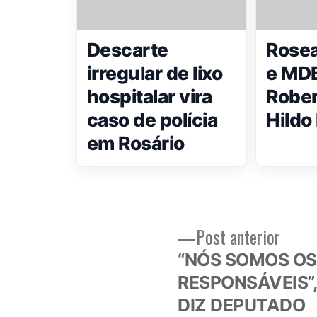
Descarte
Rosea
irregular de lixo
e MDB
hospitalar vira
Rober
caso de polícia
Hildo
em Rosário
Post
Post anterior
Navegação
anteri
“NÓS SOMOS OS
de
RESPONSÁVEIS”
DIZ DEPUTADO