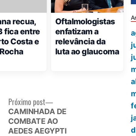
A
na recua,
Oftalmologistas
 fica entre
enfatizam a
a
to Costa e
relevância da
j
 Rocha
luta ao glaucoma
j
m
a
m
Próximo
Próximo post
f
or:
post:
CAMINHADA DE
j
,
COMBATE AO
d
AEDES AEGYPTI