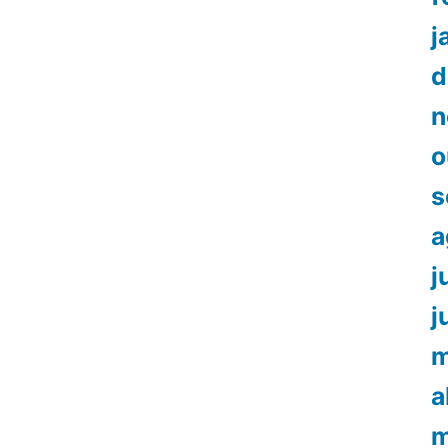
j
d
n
o
s
a
j
j
m
a
m