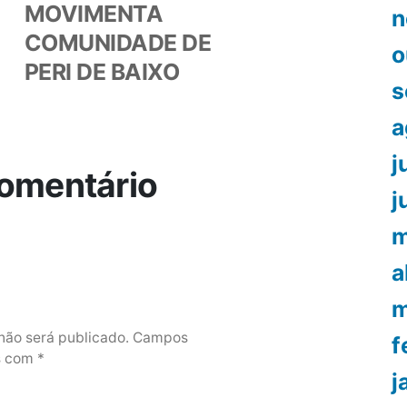
MOVIMENTA
n
COMUNIDADE DE
o
PERI DE BAIXO
s
a
j
omentário
j
m
a
m
não será publicado.
Campos
f
os com
*
j