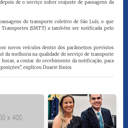
ois de o serviço sofrer reajuste de passagens da
que eu estou
juízes e servidores"
assagens do transporte coletivo de São Luís, o que
FROZ SOBRINHO
 e Transportes (SMTT) a também ser notificada pelo
Ingressou no Ministério
ELTEN
Público Estadual em 1992,
ador
onde foi Promotor de
e desde março
Justiça. Como
por novos veículos dentro dos parâmetros previstos
upou o cargo de
desembargador exerceu a
l da melhoria na qualidade do serviço de transporte
Escola Superior
função de corregedor geral
horas, a contar do recebimento da notificação, para
tura do
da Justiça do Maranhão no
osições”, explicou Duarte Júnior.
(ESMAM) no
biênio 2022/2024. É
/2018 e de
presidente do TJMA no
geral da Justiça
biênio 2024/2026.
o no biênio
Foi presidente
 de Justiça do
ara o Biênio