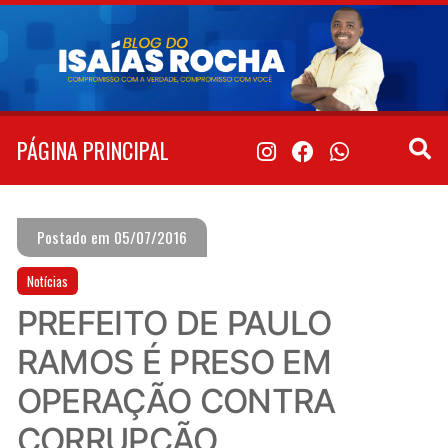
Pular
para
o
conteúdo
PÁGINA PRINCIPAL
Postado em 05/07/2016
Notícias
PREFEITO DE PAULO
RAMOS É PRESO EM
OPERAÇÃO CONTRA
CORRUPÇÃO