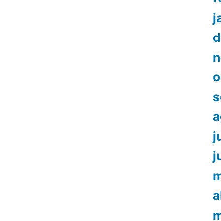
j
d
n
o
s
a
j
j
m
a
m