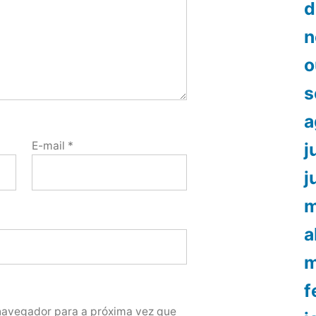
d
n
o
s
a
E-mail
*
j
j
m
a
m
f
navegador para a próxima vez que