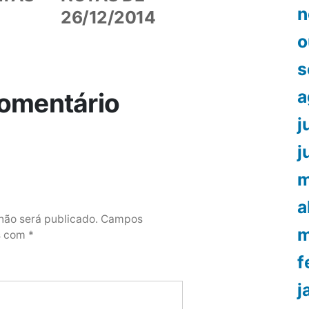
n
26/12/2014
o
s
a
omentário
j
j
m
a
não será publicado.
Campos
m
os com
*
f
j