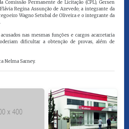
 da Comissão Permanente de Licitação (CPL), Gersen
que eu estou
juízes e servidores"
 Flávia Regina Assunção de Azevedo; a integrante da
regoeiro Wagno Setubal de Oliveira e o integrante da
.
FROZ SOBRINHO
Ingressou no Ministério
ELTEN
acusados nas mesmas funções e cargos acarretaria
Público Estadual em 1992,
ador
poderiam dificultar a obtenção de provas, além de
onde foi Promotor de
e desde março
Justiça. Como
upou o cargo de
desembargador exerceu a
Escola Superior
função de corregedor geral
ra Nelma Sarney.
tura do
da Justiça do Maranhão no
(ESMAM) no
biênio 2022/2024. É
/2018 e de
presidente do TJMA no
geral da Justiça
biênio 2024/2026.
o no biênio
Foi presidente
 de Justiça do
ara o Biênio