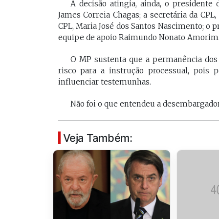
A decisão atingia, ainda, o presidente
[Braide], porque nós temos
Vossa Excelência 
James Correia Chagas; a secretária da CPL,
muito mais convergências do
fora."
CPL, Maria José dos Santos Nascimento; o p
que divergências, somos da
equipe de apoio Raimundo Nonato Amorim
mesma geração.
PAULO V
O MP sustenta que a permanência dos 
Desembarg
risco para a instrução processual, pois 
FELIPE CAMARÃO
maranhens
influenciar testemunhas.
Procurador federal de
de 2007. Oc
carreira e professor da
diretor da 
UFMA, foi presidente do
Não foi o que entendeu a desembargado
da Magistra
Procon/MA e atuou como
Maranhão 
secretários da Segep,
biênio 2017
Secma, Segov e Seduc. É
corregedor-
Veja Também:
vice-governador do
do Maranhã
Maranhão desde 2023.
2020/2022. 
do Tribunal
Maranhão p
2022/2024.