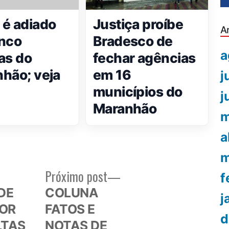
é adiado
Justiça proíbe
A
nco
Bradesco de
a
as do
fechar agências
hão; veja
em 16
j
municípios do
j
Maranhão
m
a
m
Próximo
Próximo post
f
or:
post:
DE
COLUNA
j
POR
FATOS E
d
LTAS
NOTAS DE