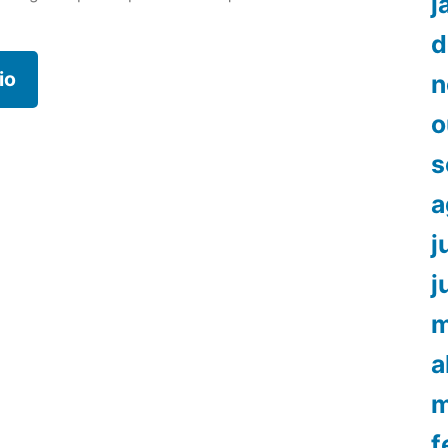
j
d
n
o
s
a
j
j
m
a
m
f