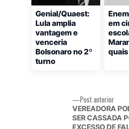
Genial/Quaest:
Enem 
Lula amplia
em ci
vantagem e
escol
venceria
Maran
Bolsonaro no 2º
quais
turno
Post
Post anterior
Navegação
anteri
VEREADORA PO
de
SER CASSADA 
EXCESSO DE FA