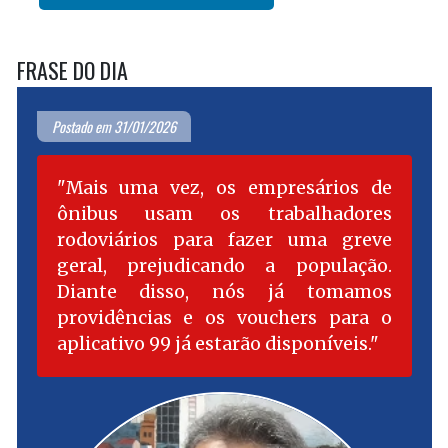
FRASE DO DIA
Postado em 31/01/2026
Mais uma vez, os empresários de
ônibus usam os trabalhadores
rodoviários para fazer uma greve
geral, prejudicando a população.
Diante disso, nós já tomamos
providências e os vouchers para o
aplicativo 99 já estarão disponíveis.