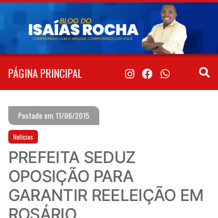
Pular
para
o
conteúdo
PÁGINA PRINCIPAL
Postado em 11/06/2015
Notícias
PREFEITA SEDUZ
OPOSIÇÃO PARA
GARANTIR REELEIÇÃO EM
ROSÁRIO