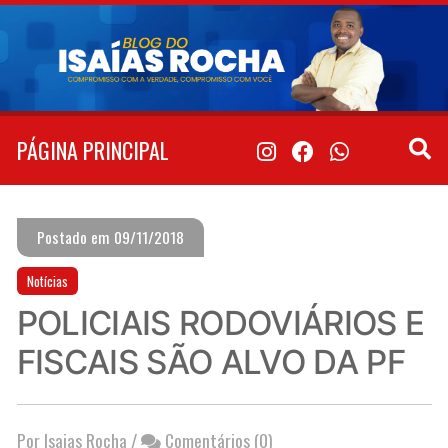
Pular
para
o
conteúdo
PÁGINA PRINCIPAL
Postado em 09/11/2018
Notícias
POLICIAIS RODOVIÁRIOS E
FISCAIS SÃO ALVO DA PF
Por Isaias Rocha
/
Comentários (0)