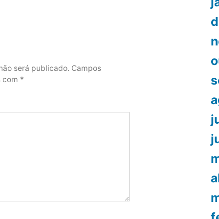
j
d
n
o
não será publicado.
Campos
s
os com
*
a
j
j
m
a
m
f