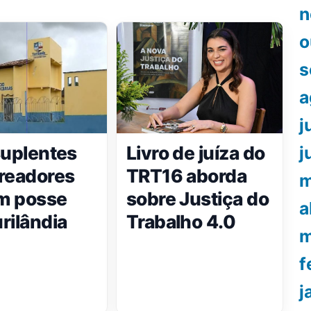
n
o
s
a
j
suplentes
Livro de juíza do
j
readores
TRT16 aborda
m
m posse
sobre Justiça do
a
rilândia
Trabalho 4.0
m
f
j