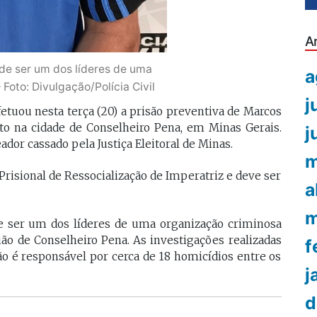
A
de ser um dos líderes de uma
a
oto: Divulgação/Polícia Civil
j
efetuou nesta terça (20) a prisão preventiva de Marcos
ito na cidade de Conselheiro Pena, em Minas Gerais.
j
dor cassado pela Justiça Eleitoral de Minas.
m
risional de Ressocialização de Imperatriz e deve ser
a
m
de ser um dos líderes de uma organização criminosa
ão de Conselheiro Pena. As investigações realizadas
f
 é responsável por cerca de 18 homicídios entre os
j
d