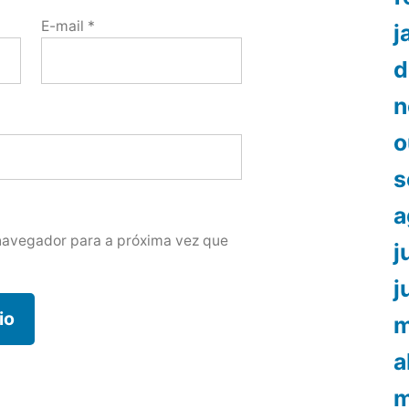
E-mail
*
j
d
n
o
s
a
navegador para a próxima vez que
j
j
m
a
m