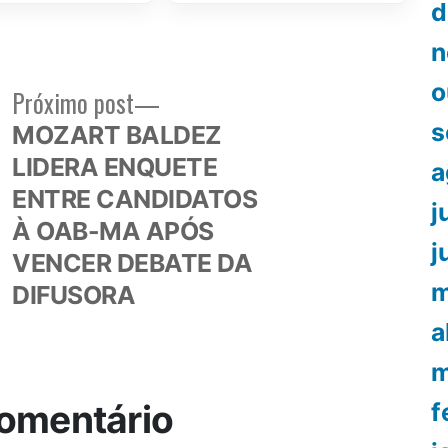
d
n
o
Próximo
Próximo post
or:
post:
s
MOZART BALDEZ
LIDERA ENQUETE
a
ENTRE CANDIDATOS
j
À OAB-MA APÓS
j
VENCER DEBATE DA
m
DIFUSORA
a
m
omentário
f