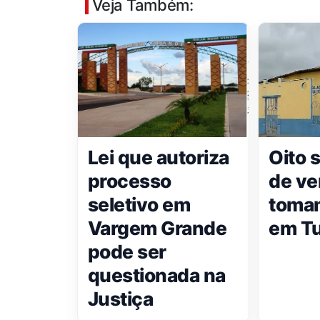
Veja Também:
Lei que autoriza
Oito 
processo
de ve
seletivo em
toma
Vargem Grande
em Tu
pode ser
questionada na
Justiça