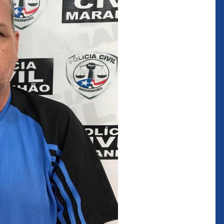
que eu estou
juízes e servidores"
FROZ SOBRINHO
Ingressou no Ministério
ELTEN
Público Estadual em 1992,
ador
onde foi Promotor de
e desde março
Justiça. Como
upou o cargo de
desembargador exerceu a
Escola Superior
função de corregedor geral
tura do
da Justiça do Maranhão no
(ESMAM) no
biênio 2022/2024. É
/2018 e de
presidente do TJMA no
geral da Justiça
biênio 2024/2026.
o no biênio
Foi presidente
 de Justiça do
ara o Biênio