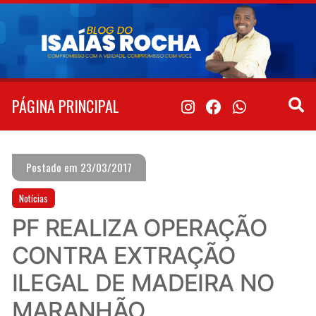
Pular
para
o
conteúdo
PÁGINA PRINCIPAL
Postado em 23/03/2017
Notícias
PF REALIZA OPERAÇÃO
CONTRA EXTRAÇÃO
ILEGAL DE MADEIRA NO
MARANHÃO