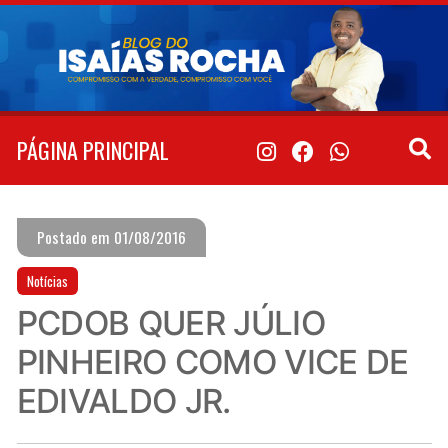
Pular
para
o
conteúdo
PÁGINA PRINCIPAL
Postado em 01/08/2016
Notícias
PCDOB QUER JÚLIO
PINHEIRO COMO VICE DE
EDIVALDO JR.