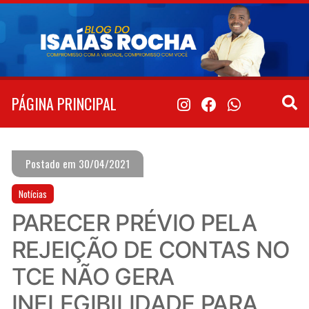
Pular
para
o
conteúdo
PÁGINA PRINCIPAL
Postado em 30/04/2021
Notícias
PARECER PRÉVIO PELA
REJEIÇÃO DE CONTAS NO
TCE NÃO GERA
INELEGIBILIDADE PARA