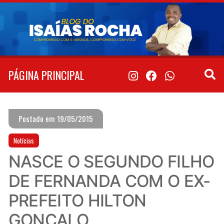
Pular
para
o
conteúdo
PÁGINA PRINCIPAL
Postado em 19/05/2015
Notícias
NASCE O SEGUNDO FILHO
DE FERNANDA COM O EX-
PREFEITO HILTON
GONÇALO