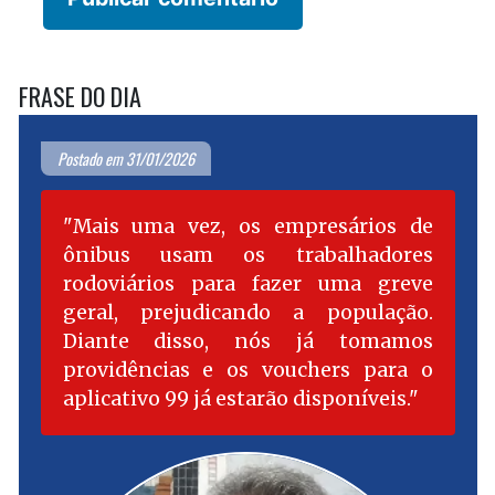
FRASE DO DIA
Postado em 31/01/2026
Mais uma vez, os empresários de
ônibus usam os trabalhadores
rodoviários para fazer uma greve
geral, prejudicando a população.
Diante disso, nós já tomamos
providências e os vouchers para o
aplicativo 99 já estarão disponíveis.