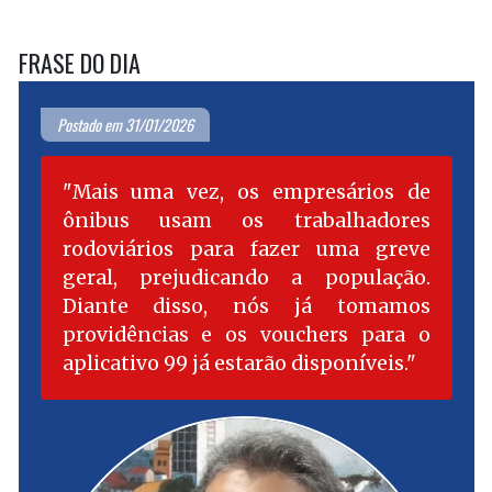
FRASE DO DIA
Postado em 31/01/2026
Mais uma vez, os empresários de
ônibus usam os trabalhadores
rodoviários para fazer uma greve
geral, prejudicando a população.
Diante disso, nós já tomamos
providências e os vouchers para o
aplicativo 99 já estarão disponíveis.