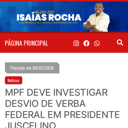
Pular
para
o
conteúdo
PÁGINA PRINCIPAL
Postado em 09/03/2016
Notícias
MPF DEVE INVESTIGAR
DESVIO DE VERBA
FEDERAL EM PRESIDENTE
JUSCELINO