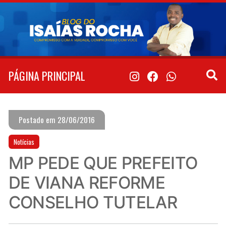
Pular
para
o
conteúdo
PÁGINA PRINCIPAL
Postado em 28/06/2016
Notícias
MP PEDE QUE PREFEITO
DE VIANA REFORME
CONSELHO TUTELAR