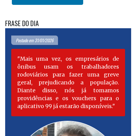
FRASE DO DIA
Postado em 31/01/2026
Mais uma vez, os empresários de
ônibus usam os trabalhadores
rodoviários para fazer uma greve
geral, prejudicando a população.
Diante disso, nós já tomamos
providências e os vouchers para o
aplicativo 99 já estarão disponíveis.