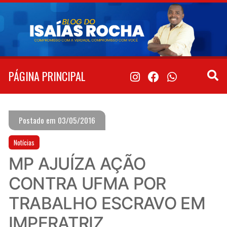
Pular
para
o
conteúdo
PÁGINA PRINCIPAL
Postado em 03/05/2016
Notícias
MP AJUÍZA AÇÃO
CONTRA UFMA POR
TRABALHO ESCRAVO EM
IMPERATRIZ