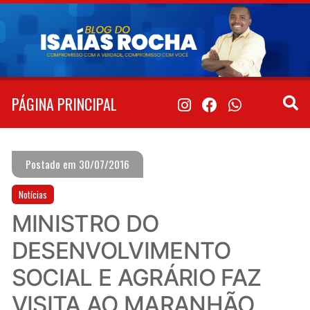
Pular
para
o
conteúdo
PÁGINA PRINCIPAL
Postado em 30/07/2016
Notícias
MINISTRO DO
DESENVOLVIMENTO
SOCIAL E AGRÁRIO FAZ
VISITA AO MARANHÃO