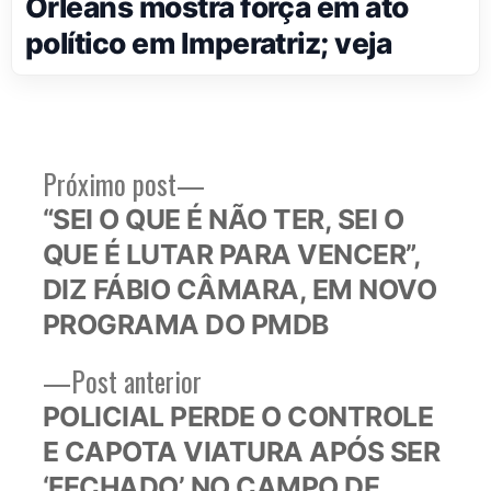
Orleans mostra força em ato
político em Imperatriz; veja
Próximo
Próximo post
Navegação
post:
“SEI O QUE É NÃO TER, SEI O
de
QUE É LUTAR PARA VENCER”,
Post
DIZ FÁBIO CÂMARA, EM NOVO
PROGRAMA DO PMDB
Post
Post anterior
anterior:
POLICIAL PERDE O CONTROLE
E CAPOTA VIATURA APÓS SER
‘FECHADO’ NO CAMPO DE