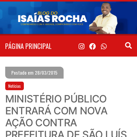
Pular
para
o
conteúdo
PÁGINA PRINCIPAL
Postado em 28/03/2015
Notícias
MINISTÉRIO PÚBLICO
ENTRARÁ COM NOVA
AÇÃO CONTRA
PREFEITURA DE SÃO LUÍS