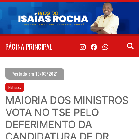
Pular
para
o
conteúdo
PÁGINA PRINCIPAL
Postado em 18/03/2021
Notícias
MAIORIA DOS MINISTROS
VOTA NO TSE PELO
DEFERIMENTO DA
CANDIDATURA DE DR.