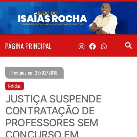
Pular
para
o
conteúdo
PÁGINA PRINCIPAL
Postado em 28/02/2018
Notícias
JUSTIÇA SUSPENDE
CONTRATAÇÃO DE
PROFESSORES SEM
CONCURSO EM