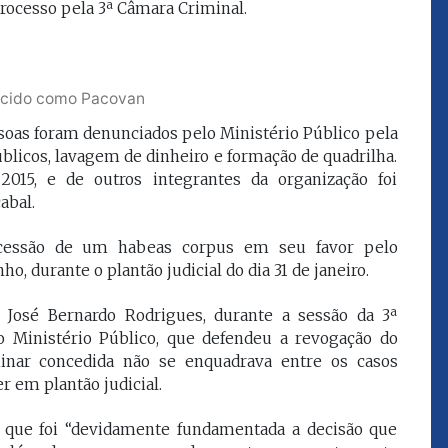
processo pela 3ª Câmara Criminal.
que eu estou
juízes e servidores"
FROZ SOBRINHO
hecido como Pacovan
Ingressou no Ministério
ELTEN
Público Estadual em 1992,
essoas foram denunciados pelo Ministério Público pela
ador
onde foi Promotor de
blicos, lavagem de dinheiro e formação de quadrilha.
e desde março
Justiça. Como
upou o cargo de
15, e de outros integrantes da organização foi
desembargador exerceu a
Escola Superior
abal.
função de corregedor geral
tura do
da Justiça do Maranhão no
(ESMAM) no
biênio 2022/2024. É
ncessão de um habeas corpus em seu favor pelo
/2018 e de
presidente do TJMA no
, durante o plantão judicial do dia 31 de janeiro.
geral da Justiça
biênio 2024/2026.
o no biênio
Foi presidente
 José Bernardo Rodrigues, durante a sessão da 3ª
 de Justiça do
 Ministério Público, que defendeu a revogação do
ara o Biênio
minar concedida não se enquadrava entre os casos
r em plantão judicial.
 que foi “devidamente fundamentada a decisão que