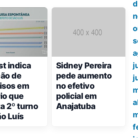
d
n
o
s
a
t indica
Sidney Pereira
j
ão de
pede aumento
j
isos em
no efetivo
m
io que
policial em
a
a 2º turno
Anajatuba
m
o Luís
f