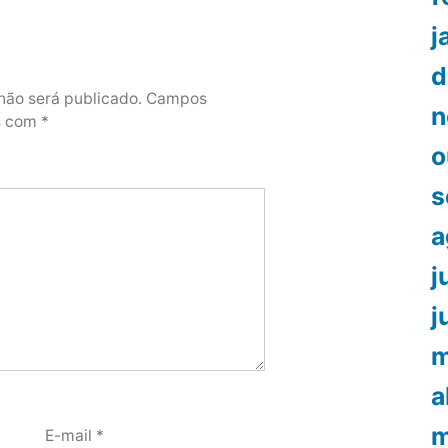
j
d
não será publicado.
Campos
n
os com
*
o
s
a
j
j
m
a
m
E-mail
*