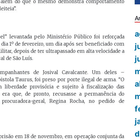
do), além do que o mesmo demonstra comportamento
iteia”.
A
a
” levantada pelo Ministério Público foi reforçada
 dia 1º de fevereiro, um dia após ser beneficiado com
j
ilitar, depois de ter ultrapassado em alta velocidade a
j
ral de São Luís.
m
ompanhantes de Josival Cavalcante. Um deles –
tola Taurus, foi preso por porte ilegal de arma. “O
a
iberdade provisória e sujeito à fiscalização das
 era que, de pronto, recusasse a permanência do
m
procuradora-geral, Regina Rocha, no pedido de
f
j
d
a prisão em 18 de novembro, em operação conjunta da