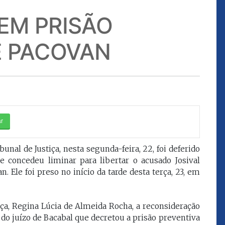
Postado em 29/01/2026
EM PRISÃO
evida essa
"A gestão de dinheiro é um risco.
E PACOVAN
bunal para
É um risco do gestor. O risco é
gora, porque a
meu, foi meu. Eu que vou prestar
ração foi de
contas com o Tribunal de Contas,
exclusiva.
com o CNJ, se for o caso, se for
 não submeteu
pedido. Mas o risco foi meu, para
não me sinto
que essa conta fosse bem
nal de Justiça, nesta segunda-feira, 22, foi deferido
sa decisão. Ela
remunerada e que eu pudesse
e concedeu liminar para libertar o acusado Josival
ossa Excelência,
pagar aquilo que eu me
. Ele foi preso no início da tarde desta terça, 23, em
ssima e agora
comprometi a pagar de
indenizações a Vossas
iça, Regina Lúcia de Almeida Rocha, a reconsideração
 Já aviso a
Excelências, desembargadores,
o do juízo de Bacabal que decretou a prisão preventiva