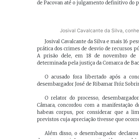
de Pacovan até o julgamento definitivo do 
[Braide], porque nós temos
Vossa Excelência 
muito mais convergências do
fora."
que divergências, somos da
mesma geração.
Josival Cavalcante da Silva, con
PAULO V
Josival Cavalcante da Silva e mais 16 p
Desembarg
FELIPE CAMARÃO
prática dos crimes de desvio de recursos pú
maranhens
Procurador federal de
de 2007. Oc
A prisão dele, em 18 de novembro de 20
carreira e professor da
diretor da 
determinada pela justiça da Comarca de Bac
UFMA, foi presidente do
da Magistra
Procon/MA e atuou como
Maranhão 
O acusado fora libertado após a co
secretários da Segep,
biênio 2017
Secma, Segov e Seduc. É
desembargador José de Ribamar Fróz Sobrinho
corregedor-
vice-governador do
do Maranhã
Maranhão desde 2023.
2020/2022. 
O relator do processo, desembargador
do Tribunal
Câmara, concordou com a manifestação do
Maranhão p
habeas corpus, por considerar que a li
2022/2024.
previstos cuja apreciação tivesse que ocorre
Além disso, o desembargador declarou