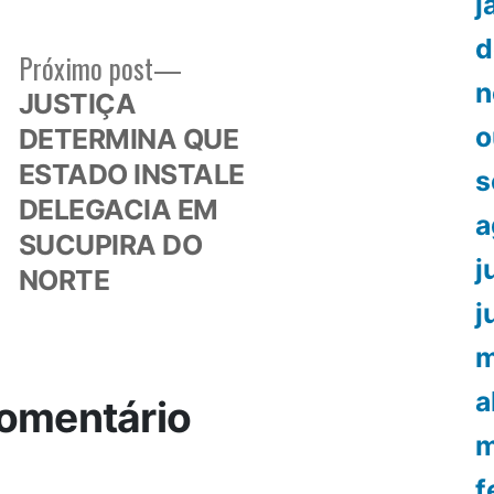
j
d
Próximo
Próximo post
n
or:
post:
JUSTIÇA
o
DETERMINA QUE
ESTADO INSTALE
s
DELEGACIA EM
a
SUCUPIRA DO
j
NORTE
j
m
a
omentário
m
f