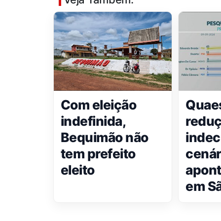
Com eleição
Quaes
indefinida,
reduç
Bequimão não
indec
tem prefeito
cenár
eleito
apont
em Sã