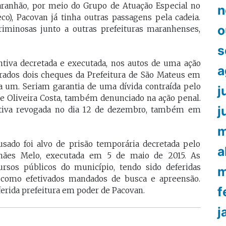
Maranhão, por meio do Grupo de Atuação Especial no
n
o), Pacovan já tinha outras passagens pela cadeia.
o
iminosas junto a outras prefeituras maranhenses,
s
tiva decretada e executada, nos autos de uma ação
a
trados dois cheques da Prefeitura de São Mateus em
da um. Seriam garantia de uma dívida contraída pelo
j
de Oliveira Costa, também denunciado na ação penal.
j
entiva revogada no dia 12 de dezembro, também em
m
sado foi alvo de prisão temporária decretada pelo
a
ães Melo, executada em 5 de maio de 2015. As
ursos públicos do município, tendo sido deferidas
m
m como efetivados mandados de busca e apreensão.
f
rida prefeitura em poder de Pacovan.
j