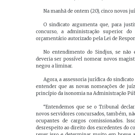
[Braide], porque nós temos
Vossa Excelência 
Na manhã de ontem (20), cinco novos ju
muito mais convergências do
fora."
que divergências, somos da
O sindicato argumenta que, para just
mesma geração.
concurso, a administração superior do
PAULO V
orçamentário autorizado pela Lei de Respon
Desembarg
FELIPE CAMARÃO
maranhens
Procurador federal de
No entendimento do Sindjus, se não 
de 2007. Oc
carreira e professor da
deveria ser possível nomear novos magist
diretor da 
UFMA, foi presidente do
da Magistra
negou a liminar.
Procon/MA e atuou como
Maranhão 
secretários da Segep,
biênio 2017
Agora, a assessoria jurídica do sindica
Secma, Segov e Seduc. É
corregedor-
vice-governador do
entender que as novas nomeações de juíz
do Maranhã
Maranhão desde 2023.
princípio da isonomia na Administração Púb
2020/2022. 
do Tribunal
Maranhão p
“Entendemos que se o Tribunal declar
2022/2024.
novos servidores concursados, também, nã
ocupantes de cargos comissionados. Iss
desrespeito ao direito dos excedentes do c
rever isso e determinar muito em breve a c