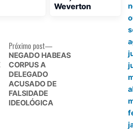
Weverton
n
o
s
a
Próximo
Próximo post
or:
post:
j
NEGADO HABEAS
E
CORPUS A
j
DELEGADO
m
ACUSADO DE
a
FALSIDADE
m
IDEOLÓGICA
f
j