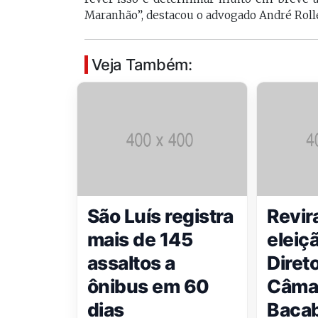
Maranhão”, destacou o advogado André Roller
Veja Também:
São Luís registra
Revir
mais de 145
eleiç
assaltos a
Diret
ônibus em 60
Câma
dias
Bacab