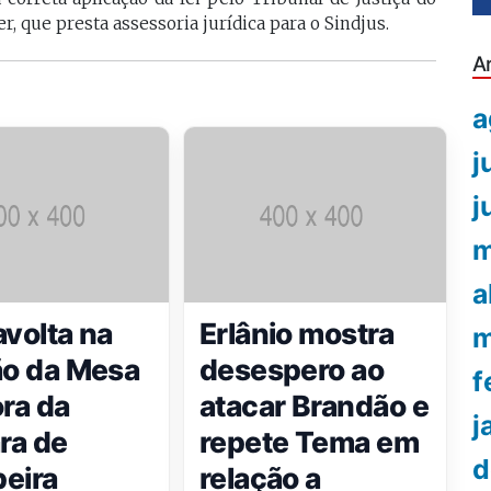
, que presta assessoria jurídica para o Sindjus.
A
a
j
j
m
a
avolta na
Erlânio mostra
m
ão da Mesa
desespero ao
f
ora da
atacar Brandão e
j
ra de
repete Tema em
d
eira
relação a