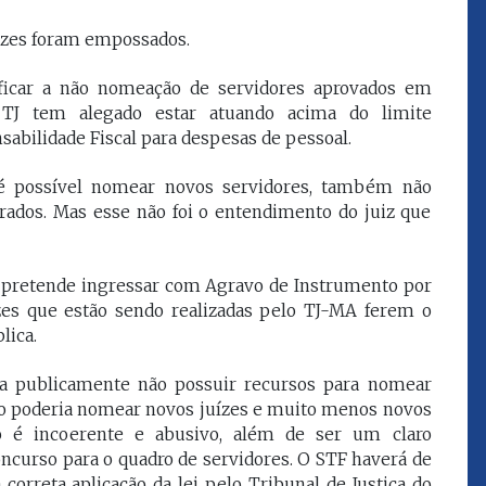
que eu estou
juízes e servidores"
ízes foram empossados.
ificar a não nomeação de servidores aprovados em
FROZ SOBRINHO
 TJ tem alegado estar atuando acima do limite
Ingressou no Ministério
ELTEN
Público Estadual em 1992,
sabilidade Fiscal para despesas de pessoal.
ador
onde foi Promotor de
e desde março
Justiça. Como
é possível nomear novos servidores, também não
upou o cargo de
desembargador exerceu a
rados. Mas esse não foi o entendimento do juiz que
Escola Superior
função de corregedor geral
tura do
da Justiça do Maranhão no
(ESMAM) no
biênio 2022/2024. É
/2018 e de
presidente do TJMA no
to pretende ingressar com Agravo de Instrumento por
geral da Justiça
biênio 2024/2026.
es que estão sendo realizadas pelo TJ-MA ferem o
o no biênio
lica.
Foi presidente
 de Justiça do
ara o Biênio
a publicamente não possuir recursos para nomear
o poderia nomear novos juízes e muito menos novos
o é incoerente e abusivo, além de ser um claro
oncurso para o quadro de servidores. O STF haverá de
orreta aplicação da lei pelo Tribunal de Justiça do