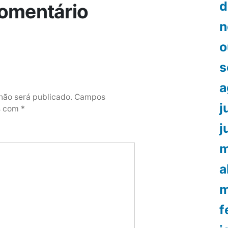
d
omentário
n
o
s
a
não será publicado.
Campos
j
os com
*
j
m
a
m
f