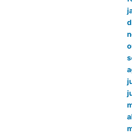
j
d
n
o
s
a
j
j
m
a
m