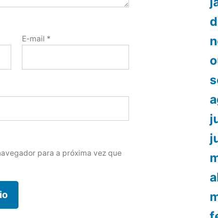
j
d
n
E-mail
*
o
s
a
j
j
navegador para a próxima vez que
m
a
m
f