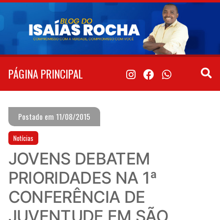
Pular
para
o
conteúdo
PÁGINA PRINCIPAL
Postado em 11/08/2015
Notícias
JOVENS DEBATEM
PRIORIDADES NA 1ª
CONFERÊNCIA DE
JUVENTUDE EM SÃO