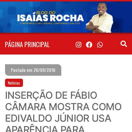
Pular
para
o
conteúdo
PÁGINA PRINCIPAL
Postado em 26/09/2016
Notícias
INSERÇÃO DE FÁBIO
CÂMARA MOSTRA COMO
EDIVALDO JÚNIOR USA
APARÊNCIA PARA