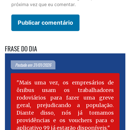
próxima vez que eu comentar.
FRASE DO DIA
Postado em 31/01/2026
Mais uma vez, os empresários de
ônibus usam os trabalhadores
rodoviários para fazer uma greve
geral, prejudicando a população.
Diante disso, nós já tomamos
providências e os vouchers para o
aplicativo 99 já estarão disponíveis.