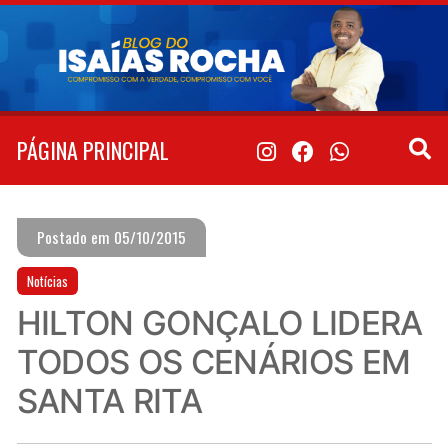
Pular
para
o
conteúdo
PÁGINA PRINCIPAL
Postado em 05/10/2015
Notícias
HILTON GONÇALO LIDERA
TODOS OS CENÁRIOS EM
SANTA RITA