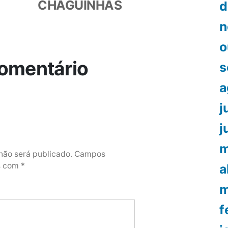
CHAGUINHAS
d
n
o
omentário
s
a
j
j
m
não será publicado.
Campos
os com
*
a
m
f