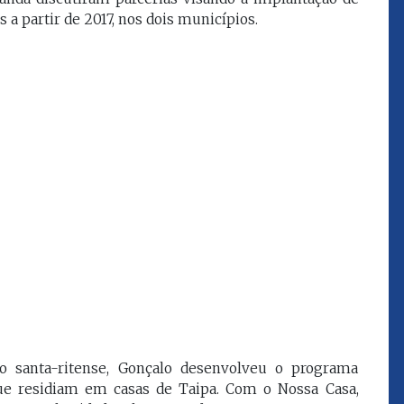
que eu estou
juízes e servidores"
 a partir de 2017, nos dois municípios.
FROZ SOBRINHO
Ingressou no Ministério
ELTEN
Público Estadual em 1992,
ador
onde foi Promotor de
e desde março
Justiça. Como
upou o cargo de
desembargador exerceu a
Escola Superior
função de corregedor geral
tura do
da Justiça do Maranhão no
(ESMAM) no
biênio 2022/2024. É
/2018 e de
presidente do TJMA no
geral da Justiça
biênio 2024/2026.
o no biênio
Foi presidente
 de Justiça do
ara o Biênio
 santa-ritense, Gonçalo desenvolveu o programa
ue residiam em casas de Taipa. Com o Nossa Casa,