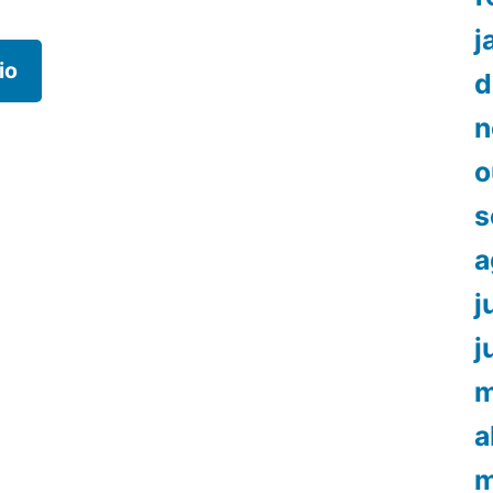
j
d
n
o
s
a
j
j
m
a
m