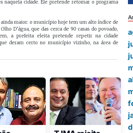
es naquela cidade. Ele pretende retomar o programa
A
ainda maior: o município hoje tem um alto índice de
 Olho D’água, que das cerca de 90 casas do povoado,
a
, a prefeita eleita pretende repetir na cidade
j
que deram certo no município vizinho, na área de
j
m
a
m
f
j
d