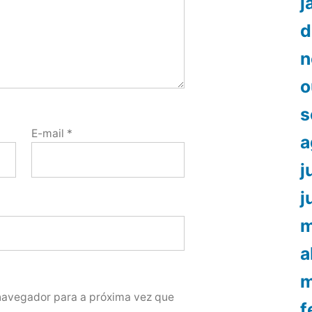
j
d
n
o
s
E-mail
*
a
j
j
m
a
m
navegador para a próxima vez que
f