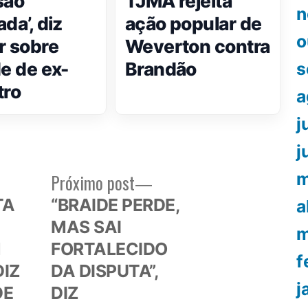
são
TJMA rejeita
n
da’, diz
ação popular de
o
r sobre
Weverton contra
de de ex-
Brandão
s
tro
a
j
j
m
Próximo
Próximo post
or:
post:
TA
“BRAIDE PERDE,
a
MAS SAI
m
M
FORTALECIDO
f
DIZ
DA DISPUTA”,
j
DE
DIZ