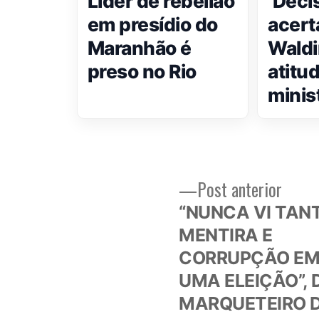
Líder de rebelião
‘Deci
em presídio do
acerta
Maranhão é
Waldi
preso no Rio
atitu
minis
Post
Post anterior
Navegação
anteri
“NUNCA VI TAN
de
MENTIRA E
CORRUPÇÃO E
Post
UMA ELEIÇÃO”, 
MARQUETEIRO 