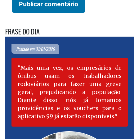
FRASE DO DIA
Postado em 31/01/2026
Mais uma vez, os empresários de
ônibus usam os trabalhadores
rodoviários para fazer uma greve
geral, prejudicando a população.
Diante disso, nós já tomamos
providências e os vouchers para o
aplicativo 99 já estarão disponíveis.