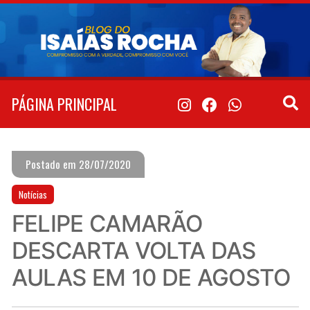
Pular
para
o
conteúdo
PÁGINA PRINCIPAL
Postado em 28/07/2020
Notícias
FELIPE CAMARÃO
DESCARTA VOLTA DAS
AULAS EM 10 DE AGOSTO