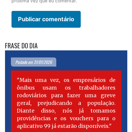
próxima vez que eu comentar.
FRASE DO DIA
Postado em 31/01/2026
Mais uma vez, os empresários de
ônibus usam os trabalhadores
rodoviários para fazer uma greve
geral, prejudicando a população.
Diante disso, nós já tomamos
providências e os vouchers para o
aplicativo 99 já estarão disponíveis.