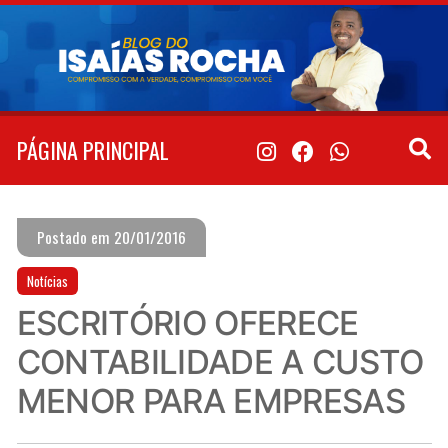
Pular
para
o
conteúdo
PÁGINA PRINCIPAL
Postado em 20/01/2016
Notícias
ESCRITÓRIO OFERECE
CONTABILIDADE A CUSTO
MENOR PARA EMPRESAS