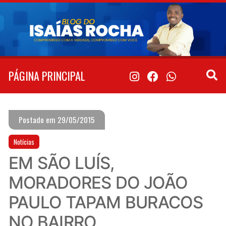
Pular
para
o
conteúdo
PÁGINA PRINCIPAL
Postado em 29/05/2015
Notícias
EM SÃO LUÍS,
MORADORES DO JOÃO
PAULO TAPAM BURACOS
NO BAIRRO