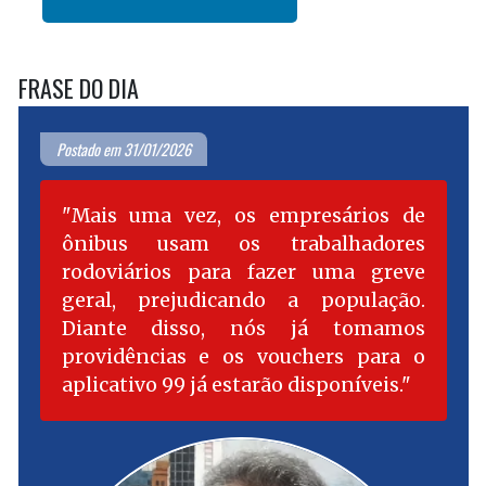
FRASE DO DIA
Postado em 31/01/2026
Mais uma vez, os empresários de
ônibus usam os trabalhadores
rodoviários para fazer uma greve
geral, prejudicando a população.
Diante disso, nós já tomamos
providências e os vouchers para o
aplicativo 99 já estarão disponíveis.