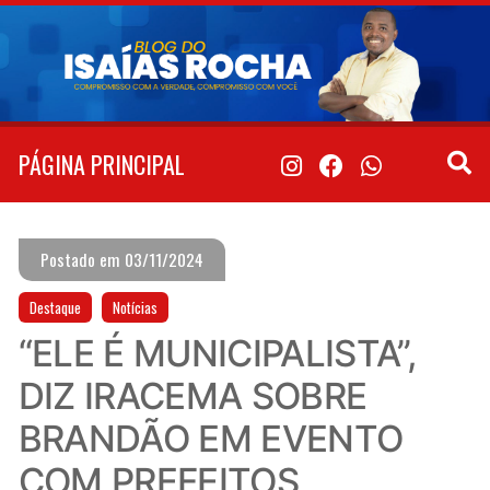
Pular
para
o
conteúdo
PÁGINA PRINCIPAL
Postado em 03/11/2024
Destaque
Notícias
“ELE É MUNICIPALISTA”,
DIZ IRACEMA SOBRE
BRANDÃO EM EVENTO
COM PREFEITOS