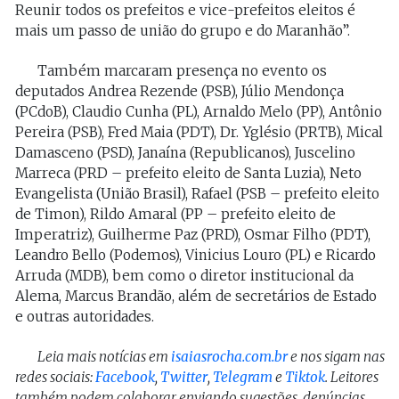
Reunir todos os prefeitos e vice-prefeitos eleitos é
mais um passo de união do grupo e do Maranhão”.
Também marcaram presença no evento os
deputados Andrea Rezende (PSB), Júlio Mendonça
(PCdoB), Claudio Cunha (PL), Arnaldo Melo (PP), Antônio
Pereira (PSB), Fred Maia (PDT), Dr. Yglésio (PRTB), Mical
Damasceno (PSD), Janaína (Republicanos), Juscelino
Marreca (PRD – prefeito eleito de Santa Luzia), Neto
Evangelista (União Brasil), Rafael (PSB – prefeito eleito
de Timon), Rildo Amaral (PP – prefeito eleito de
Imperatriz), Guilherme Paz (PRD), Osmar Filho (PDT),
Leandro Bello (Podemos), Vinicius Louro (PL) e Ricardo
Arruda (MDB), bem como o diretor institucional da
Alema, Marcus Brandão, além de secretários de Estado
e outras autoridades.
Leia mais notícias em
isaiasrocha.com.br
e nos sigam nas
redes sociais:
Facebook
,
Twitter
,
Telegram
e
Tiktok
. Leitores
também podem colaborar enviando sugestões, denúncias,