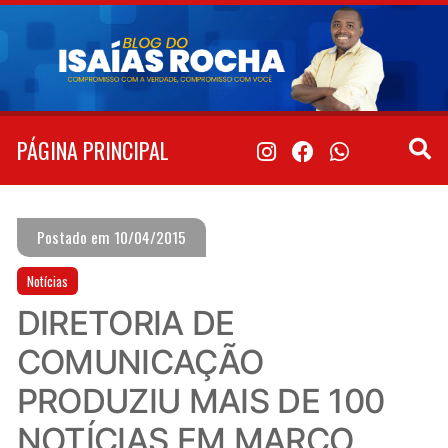
Pular
para
o
conteúdo
PÁGINA PRINCIPAL
Postado em 10/04/2015
Notícias
DIRETORIA DE
COMUNICAÇÃO
PRODUZIU MAIS DE 100
NOTÍCIAS EM MARÇO