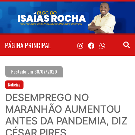
Pular
para
o
conteúdo
PÁGINA PRINCIPAL
Postado em 30/07/2020
Notícias
DESEMPREGO NO
MARANHÃO AUMENTOU
ANTES DA PANDEMIA, DIZ
CÉSAR PIRES