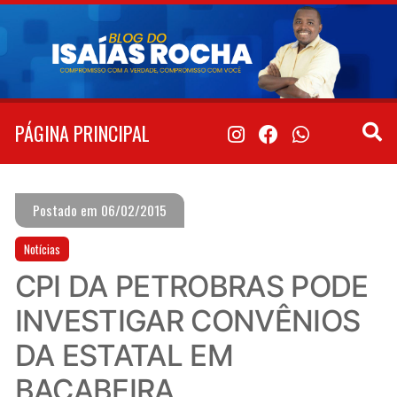
Pular
para
o
conteúdo
PÁGINA PRINCIPAL
Postado em 06/02/2015
Notícias
CPI DA PETROBRAS PODE
INVESTIGAR CONVÊNIOS
DA ESTATAL EM
BACABEIRA