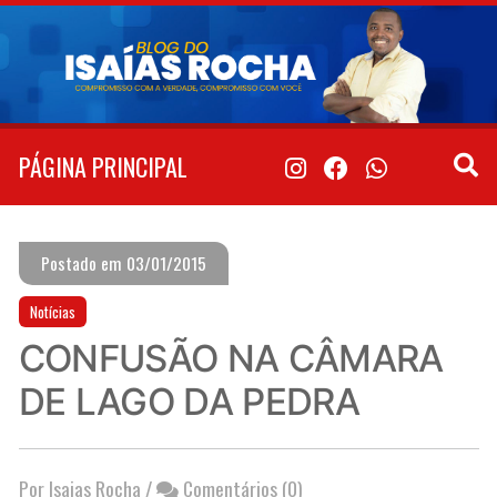
Pular
para
o
conteúdo
PÁGINA PRINCIPAL
Postado em 03/01/2015
Notícias
CONFUSÃO NA CÂMARA
DE LAGO DA PEDRA
Por Isaias Rocha
/
Comentários (0)