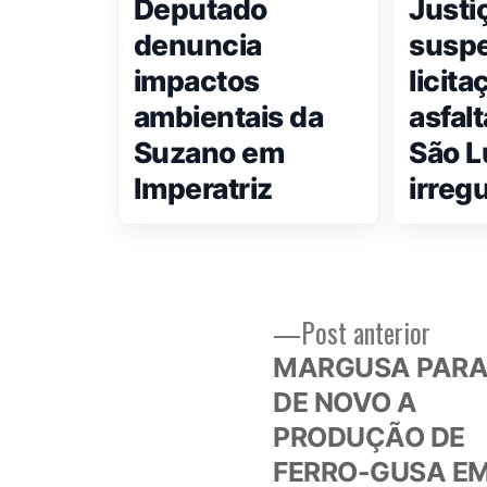
Deputado
Justi
denuncia
susp
impactos
licita
ambientais da
asfal
Suzano em
São L
Imperatriz
irreg
Post
Post anterior
Navegação
anteri
MARGUSA PAR
de
DE NOVO A
PRODUÇÃO DE
Post
FERRO-GUSA E