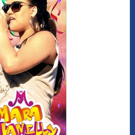
que eu estou
juízes e servidores"
FROZ SOBRINHO
Ingressou no Ministério
ELTEN
Público Estadual em 1992,
ador
onde foi Promotor de
e desde março
Justiça. Como
upou o cargo de
desembargador exerceu a
Escola Superior
função de corregedor geral
tura do
da Justiça do Maranhão no
(ESMAM) no
biênio 2022/2024. É
/2018 e de
presidente do TJMA no
geral da Justiça
biênio 2024/2026.
o no biênio
Foi presidente
 de Justiça do
ara o Biênio