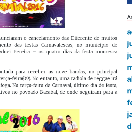
A
a
anunciaram o cancelamento das Diferente de muitos
j
ento das festas Carnavalescas, no município de
ydnei Pereira – os quatro dias da festa momesca
j
m
tada para receber as nove bandas, no principal
a
 terça-feira(09). No entanto, uma radiola de reggae irá
foga. Na terça-feira de Carnaval, último dia de festa,
m
tivos no povoado Bacabal, de onde seguiram para a
f
j
d