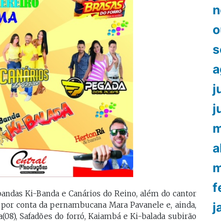
n
o
s
a
j
j
m
a
m
f
bandas Ki-Banda e Canários do Reino, além do cantor
j
á por conta da pernambucana Mara Pavanele e, ainda,
(08), Safadões do forró, Kaiambá e Ki-balada subirão