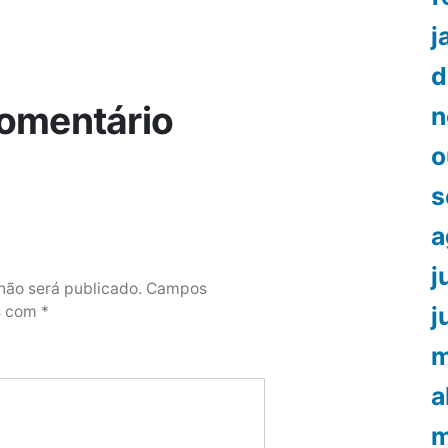
j
d
omentário
n
o
s
a
j
não será publicado.
Campos
j
os com
*
m
a
m