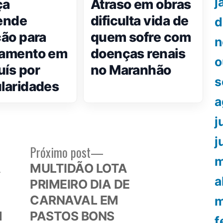
j
ça
Atraso em obras
ende
dificulta vida de
d
ção para
quem sofre com
n
tamento em
doenças renais
o
uís por
no Maranhão
s
ularidades
a
j
j
Próximo
Próximo post
m
or:
post:
A
MULTIDÃO LOTA
a
PRIMEIRO DIA DE
CARNAVAL EM
m
M
PASTOS BONS
f