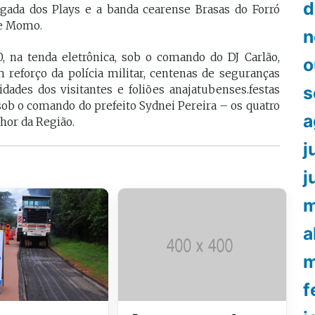
d
 Pegada dos Plays e a banda cearense Brasas do Forró
de Momo.
n
0, na tenda eletrônica, sob o comando do DJ Carlão,
o
 reforço da polícia militar, centenas de seguranças
s
idades dos visitantes e foliões anajatubenses.festas
sob o comando do prefeito Sydnei Pereira – os quatro
a
hor da Região.
j
j
m
a
m
f