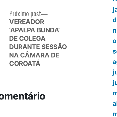
j
Próximo
Próximo post
or:
post:
d
VEREADOR
‘APALPA BUNDA’
n
DE COLEGA
o
DURANTE SESSÃO
s
NA CÂMARA DE
a
COROATÁ
j
j
m
omentário
a
m