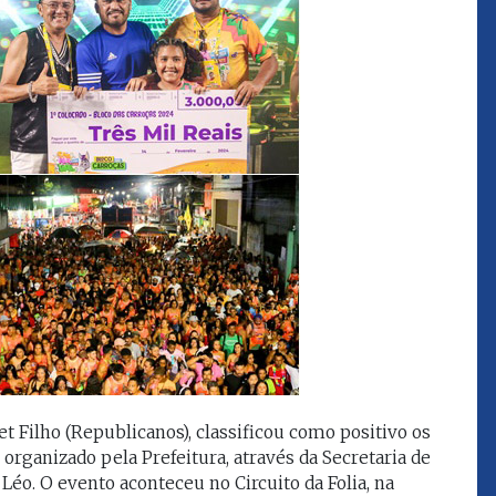
que eu estou
juízes e servidores"
FROZ SOBRINHO
Ingressou no Ministério
ELTEN
Público Estadual em 1992,
ador
onde foi Promotor de
e desde março
Justiça. Como
upou o cargo de
desembargador exerceu a
Escola Superior
função de corregedor geral
tura do
da Justiça do Maranhão no
(ESMAM) no
biênio 2022/2024. É
/2018 e de
presidente do TJMA no
geral da Justiça
biênio 2024/2026.
o no biênio
Foi presidente
 de Justiça do
ara o Biênio
et Filho (Republicanos), classificou como positivo os
organizado pela Prefeitura, através da Secretaria de
Léo. O evento aconteceu no Circuito da Folia, na