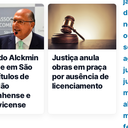
j
d
n
o
s
do Alckmin
Justiça anula
a
e em São
obras em praça
j
ítulos de
por ausência de
j
dão
licenciamento
m
nhense e
a
vicense
m
f