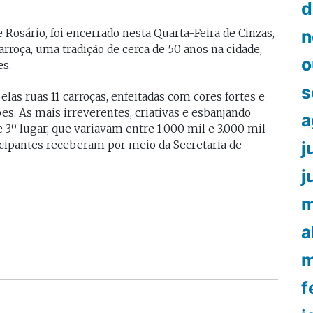
d
n
 Rosário, foi encerrado nesta Quarta-Feira de Cinzas,
arroça, uma tradição de cerca de 50 anos na cidade,
o
es.
s
las ruas 11 carroças, enfeitadas com cores fortes e
es. As mais irreverentes, criativas e esbanjando
a
3º lugar, que variavam entre 1.000 mil e 3.000 mil
j
rticipantes receberam por meio da Secretaria de
j
m
a
m
f