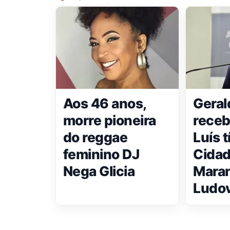
Aos 46 anos,
Geral
morre pioneira
receb
do reggae
Luís t
feminino DJ
Cida
Nega Glicia
Mara
Ludo