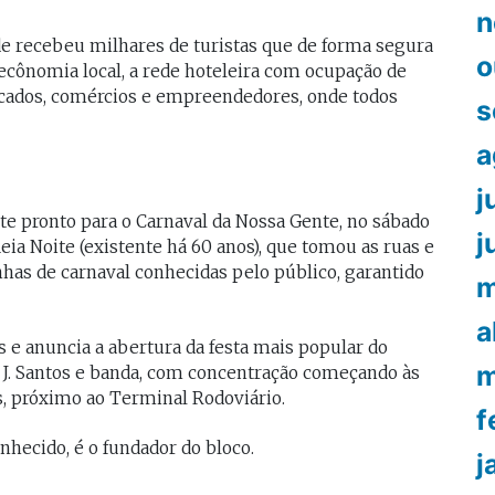
n
ade recebeu milhares de turistas que de forma segura
o
ecônomia local, a rede hoteleira com ocupação de
cados, comércios e empreendedores, onde todos
s
a
j
te pronto para o Carnaval da Nossa Gente, no sábado
j
Meia Noite (existente há 60 anos), que tomou as ruas e
has de carnaval conhecidas pelo público, garantido
m
a
s e anuncia a abertura da festa mais popular do
m
r J. Santos e banda, com concentração começando às
, próximo ao Terminal Rodoviário.
f
nhecido, é o fundador do bloco.
j