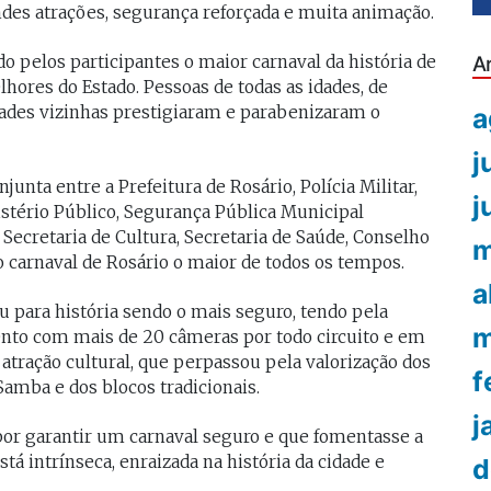
ndes atrações, segurança reforçada e muita animação.
o pelos participantes o maior carnaval da história de
A
hores do Estado. Pessoas de todas as idades, de
dades vizinhas prestigiaram e parabenizaram o
a
j
unta entre a Prefeitura de Rosário, Polícia Militar,
j
inistério Público, Segurança Pública Municipal
 Secretaria de Cultura, Secretaria de Saúde, Conselho
m
o carnaval de Rosário o maior de todos os tempos.
a
u para história sendo o mais seguro, tendo pela
m
nto com mais de 20 câmeras por todo circuito e em
atração cultural, que perpassou pela valorização dos
f
 Samba e dos blocos tradicionais.
j
por garantir um carnaval seguro e que fomentasse a
tá intrínseca, enraizada na história da cidade e
d