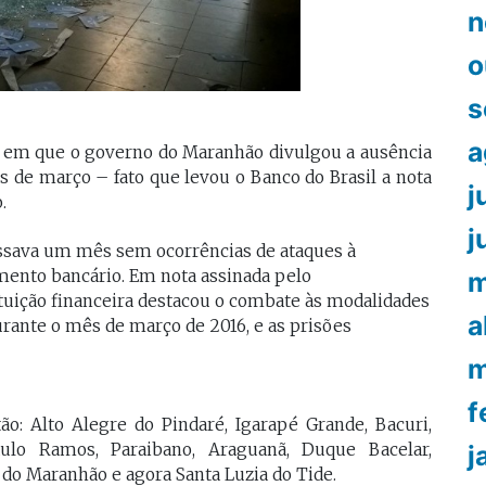
n
o
s
a
 em que o governo do Maranhão divulgou a ausência
 de março – fato que levou o Banco do Brasil a nota
j
.
j
ssava um mês sem ocorrências de ataques à
imento bancário. Em nota assinada pelo
m
ituição financeira destacou o combate às modalidades
a
rante o mês de março de 2016, e as prisões
m
f
ão: Alto Alegre do Pindaré, Igarapé Grande, Bacuri,
Paulo Ramos, Paraibano, Araguanã, Duque Bacelar,
j
a do Maranhão e agora Santa Luzia do Tide.