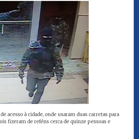
que eu estou
juízes e servidores"
FROZ SOBRINHO
Ingressou no Ministério
ELTEN
Público Estadual em 1992,
ador
onde foi Promotor de
e desde março
Justiça. Como
upou o cargo de
desembargador exerceu a
Escola Superior
função de corregedor geral
tura do
da Justiça do Maranhão no
(ESMAM) no
biênio 2022/2024. É
/2018 e de
presidente do TJMA no
geral da Justiça
biênio 2024/2026.
o no biênio
Foi presidente
 de Justiça do
ara o Biênio
de acesso à cidade, onde usaram duas carretas para
ois fizeram de reféns cerca de quinze pessoas e