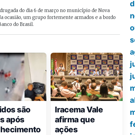
d
adrugada do dia 6 de março no município de Nova
n
Na ocasião, um grupo fortemente armados e a bordo
anco do Brasil.
o
s
a
j
j
m
a
idos são
Iracema Vale
m
s após
afirma que
f
nhecimento
ações