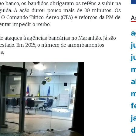
o banco, os bandidos obrigaram os reféns a subir na
guida. A ação durou pouco mais de 30 minutos. Os
A
. O Comando Tático Áereo (CTA) e reforços da PM de
entar impedir o roubo.
a
de ataques à agências bancárias no Maranhão. Já são
j
o estado. Em 2015, o número de arrombamentos
s.
j
m
a
m
f
j
d