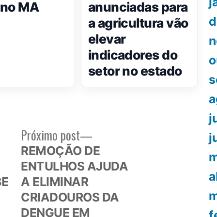
j
l no MA
anunciadas para
d
a agricultura vão
elevar
n
indicadores do
o
setor no estado
s
a
j
Próximo
Próximo post
j
or:
post:
REMOÇÃO DE
m
ENTULHOS AJUDA
a
BE
A ELIMINAR
m
CRIADOUROS DA
DENGUE EM
f