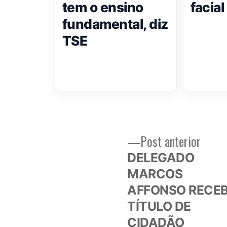
tem o ensino
facia
fundamental, diz
TSE
Post
Post anterior
Navegação
anteri
DELEGADO
de
MARCOS
AFFONSO RECE
Post
TÍTULO DE
CIDADÃO