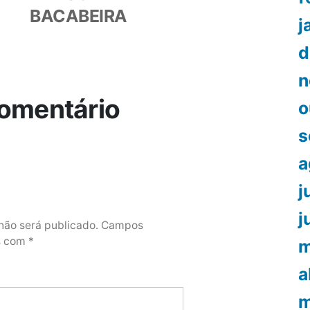
BACABEIRA
j
d
n
omentário
o
s
a
j
j
não será publicado.
Campos
os com
*
m
a
m